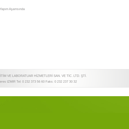
Yapım Aşamsında
İTİM VE LABORATUAR HİZMETLERİ SAN. VE TİC. LTD. ŞTİ.
es IZMIR Tel: 0 232 373 56 60 Faks: 0 232 237 30 32